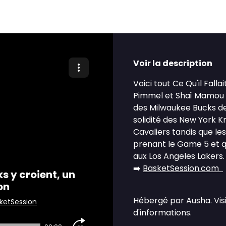
Voir la description
Voici tout Ce Qu'il Fall
Pimmel et Shaï Mamou r
des Milwaukee Bucks de
solidité des New York K
Cavaliers tandis que les
prenant le Game 5 et qu
aux Los Angeles Lakers. 
➡️
BasketSession.com
s y croient, un
on
Hébergé par Ausha. Vis
ketSession
d'informations.