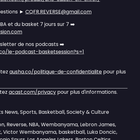
uestions ►
CQFR.REVERSE@gmail.com
NBA et du basket 7 jours sur 7 ➡️
ssion.com
letter de nos podcasts ➡️
.co/le-podcast-basketsession?s=1
itez
ausha.co/politique-de-confidentialite
pour plus
itez
acast.com/privacy
pour plus d'informations.
s News, Sports, Basketball, Society & Culture
sion, Reverse, NBA, Wembanyama, Lebron James,
lk, Victor Wembanyama, basketball, Luka Doncic,
nio Spurs, Los Angeles Lakers, Boston Celtics