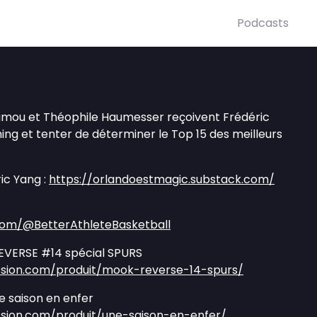
Podcasts
amou et Théophile Haumesser reçoivent Frédéric
ng et tenter de déterminer le Top 15 des meilleurs
ic Yang :
https://orlandoestmagic.substack.com/
com/@BetterAthleteBasketball
VERSE #14 spécial SPURS
ssion.com/produit/mook-reverse-14-spurs/
 saison en enfer
sion.com/produit/une-saison-en-enfer/