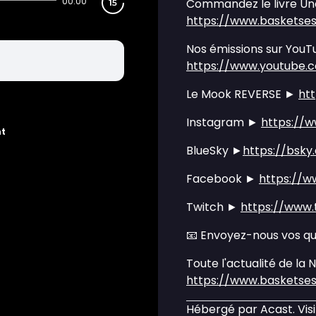
00:00
Commandez le livre Une
https://www.basketses
Nos émissions sur YouT
https://www.youtube.
Le Mook REVERSE ►
ht
Instagram ►
https://
nt
BlueSky ►
https://bsky
Facebook ►
https://
Twitch ►
https://www.
📧 Envoyez-nous vos q
Toute l'actualité de la 
https://www.basketse
Hébergé par Acast. Vis