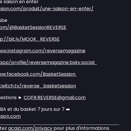
 saison en enfer
sion.com/produit/une-saison-en-enfer/
ube
com/@BasketSessionREVERSE
tp://bit.ly/MOOK_REVERSE
www.instagram.com/reversemagazine
.app/profile/reversemagazine.bsky.social
www.facebook.com/BasketSession
twitch.tv/reverse_basketsession
uestions ►
CQFR.REVERSE@gmail.com
NBA et du basket 7 jours sur 7 ➡️
ssion.com
itez
acast.com/privacy
pour plus d'informations.