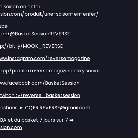
 saison en enfer
sion.com/produit/une-saison-en-enfer/
ube
com/@BasketSessionREVERSE
tp://bit.ly/MOOK_REVERSE
www.instagram.com/reversemagazine
.app/profile/reversemagazine.bsky.social
ww.facebook.com/BasketSession
twitch.tv/reverse_basketsession
uestions ►
CQFR.REVERSE@gmail.com
NBA et du basket 7 jours sur 7 ➡️
ssion.com