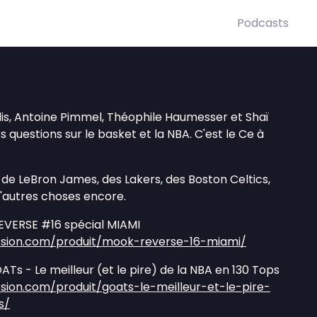
Podcasts
s, Antoine Pimmel, Théophile Haumesser et Shaï
uestions sur le basket et la NBA. C'est le Ce à
e LeBron James, des Lakers, des Boston Celtics,
d'autres choses encore.
VERSE #16 spécial MIAMI
ssion.com/produit/mook-reverse-16-miami/
s - Le meilleur (et le pire) de la NBA en 130 Tops
sion.com/produit/goats-le-meilleur-et-le-pire-
s/