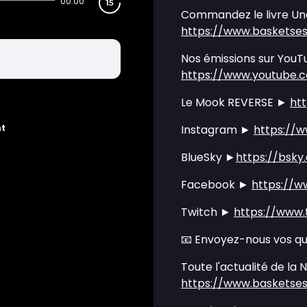
00:00
Commandez le livre Une
https://www.basketses
Nos émissions sur YouT
https://www.youtube.
Le Mook REVERSE ►
ht
nt
Instagram ►
https://
BlueSky ►
https://bsky
Facebook ►
https://w
Twitch ►
https://www.
📧 Envoyez-nous vos q
Toute l'actualité de la 
https://www.basketse