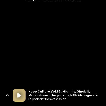
Hoop Culture Vol.87 : Giannis, Ginobili,
Marciulionis... les joueurs NBA étrangers les
plus cultes !
Le podcast BasketSession