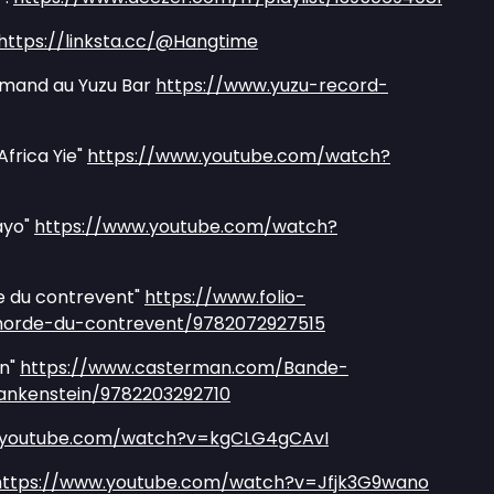
https://linksta.cc/@Hangtime
rmand au Yuzu Bar
https://www.yuzu-record-
frica Yie"
https://www.youtube.com/watch?
ayo"
https://www.youtube.com/watch?
e du contrevent"
https://www.folio-
a-horde-du-contrevent/9782072927515
in"
https://www.casterman.com/Bande-
ankenstein/9782203292710
.youtube.com/watch?v=kgCLG4gCAvI
https://www.youtube.com/watch?v=Jfjk3G9wano