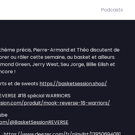
Podcasts
thème précis, Pierre-Armand et Théo discutent de
 vibrer ou râler cette semaine, au basket et ailleurs.
ond Green, Jerry West, Seu Jorge, Billie Eilish et
ncore !
irts et de sweats
https://basketsession.shop/
VERSE #18 spécial WARRIORS
sion.com/produit/mook-reverse-18-warriors/
ube
com/@BasketSessionREVERSE
 :
https://www.deezer.com/fr/playlist/13950694081