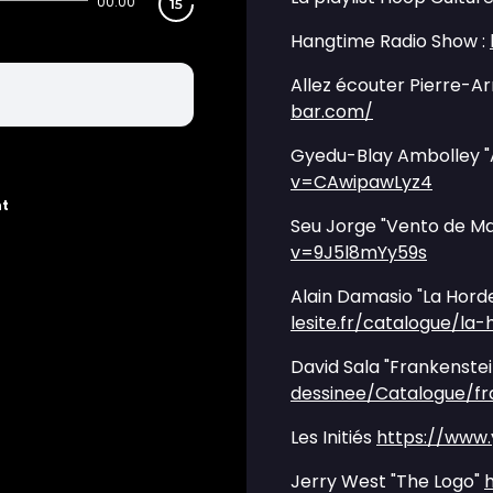
00:00
Hangtime Radio Show :
Allez écouter Pierre-A
bar.com/
Gyedu-Blay Ambolley "A
v=CAwipawLyz4
nt
Seu Jorge "Vento de M
v=9J5l8mYy59s
Alain Damasio "La Hord
lesite.fr/catalogue/l
David Sala "Frankenste
dessinee/Catalogue/fr
Les Initiés
https://www
Jerry West "The Logo"