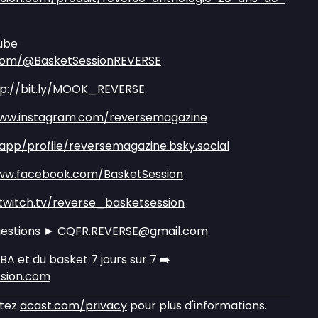
ube
com/@BasketSessionREVERSE
tp://bit.ly/MOOK_REVERSE
www.instagram.com/reversemagazine
.app/profile/reversemagazine.bsky.social
ww.facebook.com/BasketSession
twitch.tv/reverse_basketsession
uestions ►
CQFR.REVERSE@gmail.com
NBA et du basket 7 jours sur 7 ➡️
ssion.com
itez
acast.com/privacy
pour plus d'informations.