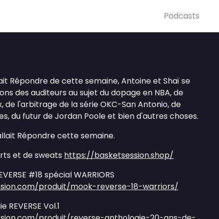
Podcasts
llait Répondre de cette semaine, Antoine et Shaï se
ons des auditeurs au sujet du dopage en NBA, de
x, de l'arbitrage de la série OKC-San Antonio, de
es, du futur de Jordan Poole et bien d'autres choses.
Fallait Répondre cette semaine.
irts et de sweats
https://basketsession.shop/
VERSE #18 spécial WARRIORS
sion.com/produit/mook-reverse-18-warriors/
e REVERSE Vol.1
sion.com/produit/reverse-anthologie-20-ans-de-