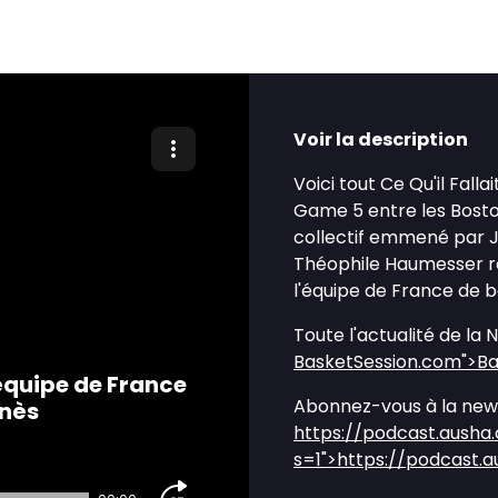
Voir la description
Voici tout Ce Qu'il Fall
Game 5 entre les Boston
collectif emmené par 
Théophile Haumesser re
l'équipe de France de 
Toute l'actualité de la 
BasketSession.com
">B
'équipe de France
Abonnez-vous à la news
nnès
https://podcast.ausha
s=1
">https://podcast.