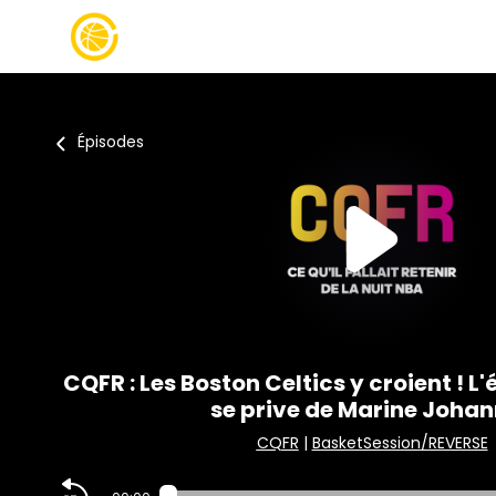
Épisodes
CQFR : Les Boston Celtics y croient ! L
se prive de Marine Joha
CQFR
|
BasketSession/REVERSE