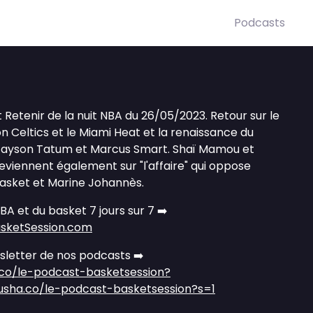
Podcasts
ait Retenir de la nuit NBA du 26/05/2023. Retour sur le
 Celtics et le Miami Heat et la renaissance du
Jayson Tatum et Marcus Smart. Shaï Mamou et
viennent également sur "l'affaire" qui oppose
basket et Marine Johannès.
NBA et du basket 7 jours sur 7 ➡️
asketSession.com
letter de nos podcasts ➡️
.co/le-podcast-basketsession?
ausha.co/le-podcast-basketsession?s=1