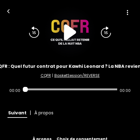
FR : Quel futur contrat pour Kawhi Leonard ? La NBA revien
CQFR
|
BasketSession/REVERSE
00:00
00:00
|
Suivant
À propos
À propos
Choix de consentement