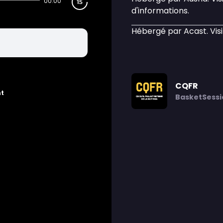
00:00
d'informations.
Hébergé par Acast. Vis
CQFR
nt
BasketSessi