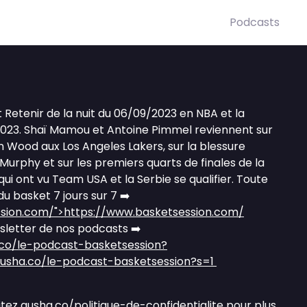
Podcasts
ait Retenir de la nuit du 06/09/2023 en NBA et la
023. Shaï Mamou et Antoine Pimmel reviennent sur
an Wood aux Los Angeles Lakers, sur la blessure
urphy et sur les premiers quarts de finales de la
i ont vu Team USA et la Serbie se qualifier. Toute
du basket 7 jours sur 7 ➡️
ssion.com/
">https://www.basketsession.com/
letter de nos podcasts ➡️
.co/le-podcast-basketsession?
ausha.co/le-podcast-basketsession?s=1
itez
ausha.co/politique-de-confidentialite
pour plus