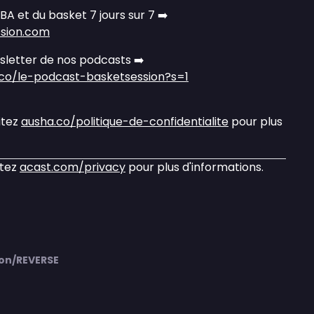
NBA et du basket 7 jours sur 7 ➡️
ssion.com
letter de nos podcasts ➡️
.co/le-podcast-basketsession?s=1
itez
ausha.co/politique-de-confidentialite
pour plus
itez
acast.com/privacy
pour plus d'informations.
on/REVERSE