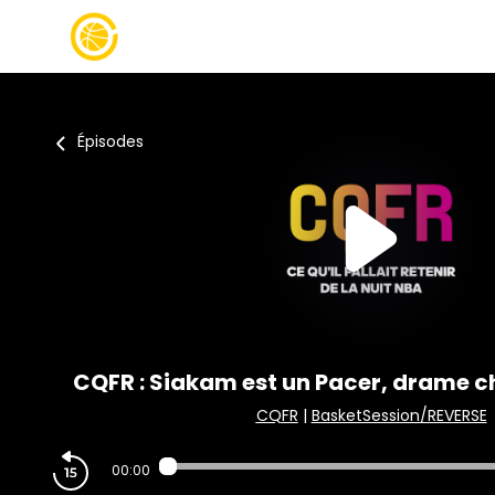
Épisodes
CQFR : Siakam est un Pacer, drame ch
CQFR
|
BasketSession/REVERSE
00:00