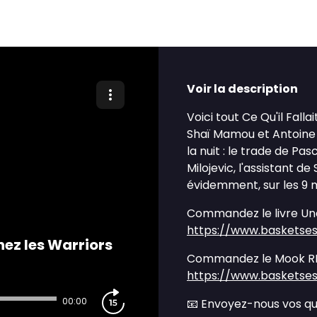
Voir la description
Voici tout Ce Qu'il Fall
Shaï Mamou et Antoine 
la nuit : le trade de Pa
Milojevic, l'assistant d
évidemment, sur les 9 m
Commandez le livre Une
https://www.basketses
ez les Warriors
Commandez le Mook RE
https://www.basketses
00:00
📧 Envoyez-nous vos q