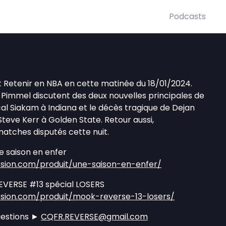
Podcasts
ait Retenir en NBA en cette matinée du 18/01/2024.
Pimmel discutent des deux nouvelles principales de
scal Siakam à Indiana et le décès tragique de Dejan
e Steve Kerr à Golden State. Retour aussi,
atches disputés cette nuit.
 saison en enfer
sion.com/produit/une-saison-en-enfer/
VERSE #13 spécial LOSERS
sion.com/produit/mook-reverse-13-losers/
uestions ►
CQFR.REVERSE@gmail.com