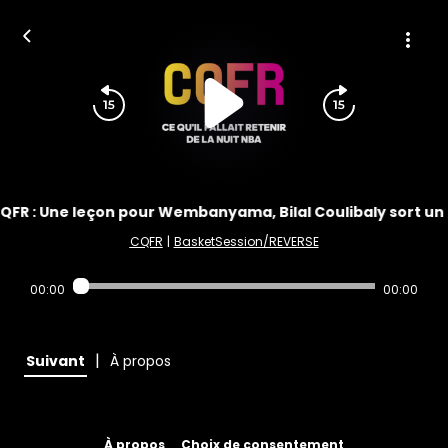
QFR : Une leçon pour Wembanyama, Bilal Coulibaly sort un
CQFR
|
BasketSession/REVERSE
00:00
00:00
|
Suivant
À propos
À propos
Choix de consentement