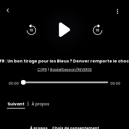
R : Un bon tirage pour les Bleus ? Denver remporte le choc 
CQFR
|
BasketSession/REVERSE
00:00
00:00
|
Suivant
À propos
À propos
Choix de consentement