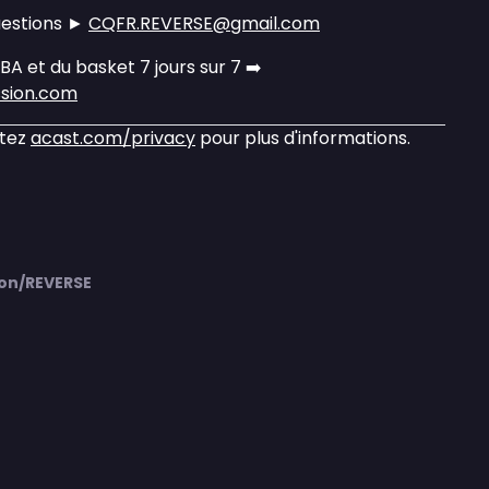
uestions ►
CQFR.REVERSE@gmail.com
NBA et du basket 7 jours sur 7 ➡️
ssion.com
itez
acast.com/privacy
pour plus d'informations.
on/REVERSE