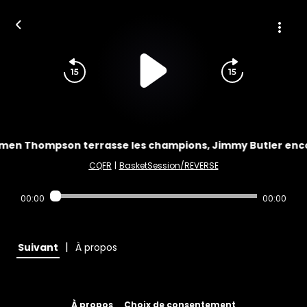
Amen Thompson terrasse les champions, Jimmy Butler en
CQFR
|
BasketSession/REVERSE
00:00
00:00
|
Suivant
À propos
À propos
Choix de consentement