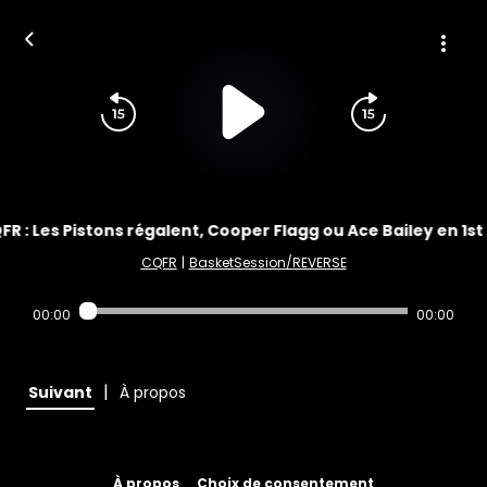
FR : Les Pistons régalent, Cooper Flagg ou Ace Bailey en 1st 
CQFR
|
BasketSession/REVERSE
00:00
00:00
|
Suivant
À propos
À propos
Choix de consentement